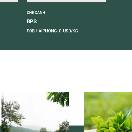
CHÈ XANH
CHÈ XAN
BPS
Fannin
FOB HAIPHONG:
0
USD/KG
FOB HA