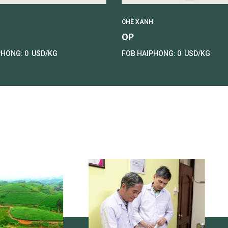
H
CHÈ XANH
OP
PHONG:
0
USD/KG
FOB HAIPHONG:
0
USD/KG