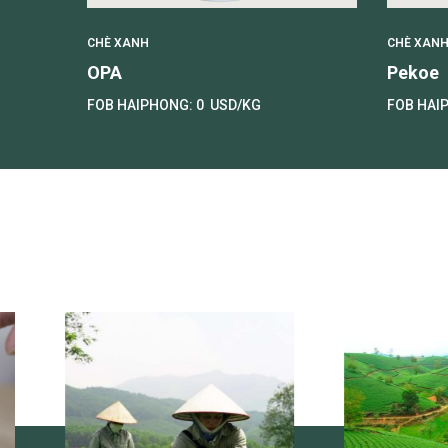
CHÈ XANH
CHÈ XAN
OPA
Pekoe
FOB HAIPHONG:
0
USD/KG
FOB HAI